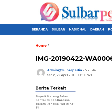
BERANDA
SULBAR
NASIONAL
DAERAH
PO
Home
/
IMG-20190422-WA000
Admin@sulbarpedia
- Jurnalis
Senin, 22 April 2019 - 08:10 WIB
Berita Terkait
Bupati Mateng Jalan
Santai di Kec.Karossa
dalam Rangka Hut RI Ke-
81