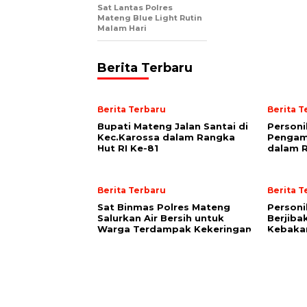
Sat Lantas Polres
Mateng Blue Light Rutin
Malam Hari
Berita Terbaru
Berita Terbaru
Berita T
Bupati Mateng Jalan Santai di
Personi
Kec.Karossa dalam Rangka
Pengama
Hut RI Ke-81
dalam R
Berita Terbaru
Berita T
Sat Binmas Polres Mateng
Personi
Salurkan Air Bersih untuk
Berjib
Warga Terdampak Kekeringan
Kebaka