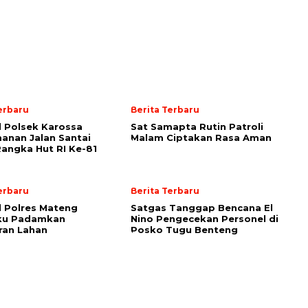
erbaru
Berita Terbaru
l Polsek Karossa
Sat Samapta Rutin Patroli
nan Jalan Santai
Malam Ciptakan Rasa Aman
angka Hut RI Ke-81
erbaru
Berita Terbaru
l Polres Mateng
Satgas Tanggap Bencana El
aku Padamkan
Nino Pengecekan Personel di
ran Lahan
Posko Tugu Benteng