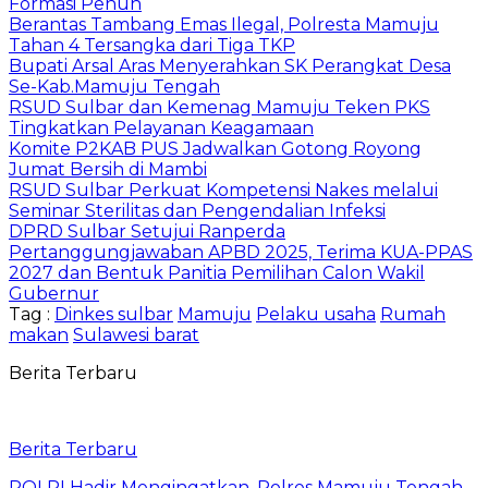
Formasi Penuh
Berantas Tambang Emas Ilegal, Polresta Mamuju
Tahan 4 Tersangka dari Tiga TKP
Bupati Arsal Aras Menyerahkan SK Perangkat Desa
Se-Kab.Mamuju Tengah
RSUD Sulbar dan Kemenag Mamuju Teken PKS
Tingkatkan Pelayanan Keagamaan
Komite P2KAB PUS Jadwalkan Gotong Royong
Jumat Bersih di Mambi
RSUD Sulbar Perkuat Kompetensi Nakes melalui
Seminar Sterilitas dan Pengendalian Infeksi
DPRD Sulbar Setujui Ranperda
Pertanggungjawaban APBD 2025, Terima KUA-PPAS
2027 dan Bentuk Panitia Pemilihan Calon Wakil
Gubernur
Tag :
Dinkes sulbar
Mamuju
Pelaku usaha
Rumah
makan
Sulawesi barat
Berita Terbaru
Berita Terbaru
POLRI Hadir Mengingatkan, Polres Mamuju Tengah