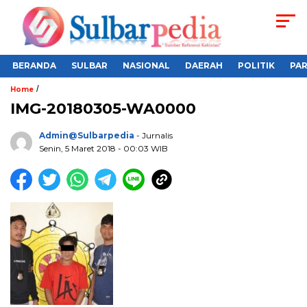
BERANDA
SULBAR
NASIONAL
DAERAH
POLITIK
PA
/
Home
IMG-20180305-WA0000
Admin@sulbarpedia
- Jurnalis
Senin, 5 Maret 2018 - 00:03 WIB