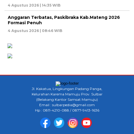
4 Agustus 2026 | 14:35 WIB
Anggaran Terbatas, Paskibraka Kab.Mateng 2026
Formasi Penuh
4 Agustus 2026 | 08:46 WIB
Jl. Kakatua, Lingkungan Padang Panga,
Kelurahan Karema Mamuju Prov. Sulbar
(Belakang Kantor Samsat Mamuju)
Email : sulbarpedia@gmail.com
Hp : 0811-4210-088 / 0877-9413-1636