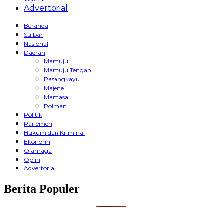
Advertorial
Beranda
Sulbar
Nasional
Daerah
Mamuju
Mamuju Tengah
Pasangkayu
Majene
Mamasa
Polman
Politik
Parlemen
Hukum dan Kriminal
Ekonomi
Olahraga
Opini
Advertorial
Berita Populer