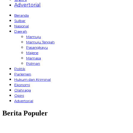
Advertorial
Beranda
Sulbar
Nasional
Daerah
Mamuju
Mamuju Tengah
Pasangkayu
Majene
Mamasa
Polman
Politik
Parlemen
Hukum dan Kriminal
Ekonomi
Olahraga
Opini
Advertorial
Berita Populer