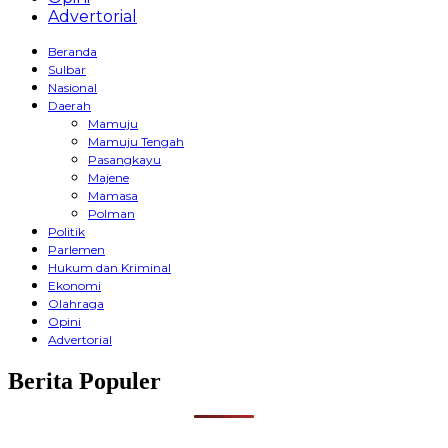
Advertorial
Beranda
Sulbar
Nasional
Daerah
Mamuju
Mamuju Tengah
Pasangkayu
Majene
Mamasa
Polman
Politik
Parlemen
Hukum dan Kriminal
Ekonomi
Olahraga
Opini
Advertorial
Berita Populer