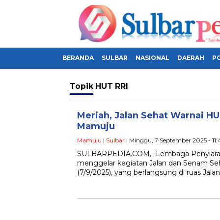
BERANDA
SULBAR
NASIONAL
DAERAH
PO
Topik
HUT RRI
Meriah, Jalan Sehat Warnai HU
Mamuju
Mamuju
|
Sulbar
| Minggu, 7 September 2025 - 11
SULBARPEDIA.COM,- Lembaga Penyiaran
menggelar kegiatan Jalan dan Senam Se
(7/9/2025), yang berlangsung di ruas Jalan 