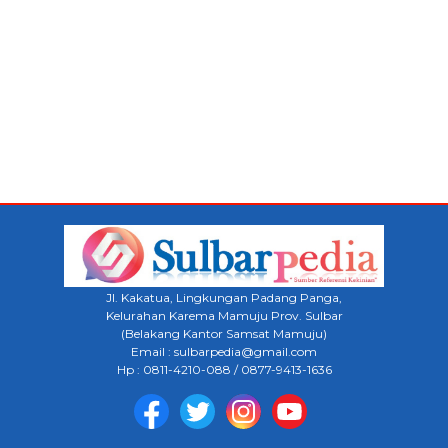
Jl. Kakatua, Lingkungan Padang Panga,
Kelurahan Karema Mamuju Prov. Sulbar
(Belakang Kantor Samsat Mamuju)
Email : sulbarpedia@gmail.com
Hp : 0811-4210-088 / 0877-9413-1636