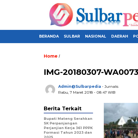
BERANDA
SULBAR
NASIONAL
DAERAH
PO
Home
/
IMG-20180307-WA007
Admin@sulbarpedia
- Jurnalis
Rabu, 7 Maret 2018 - 08:47 WIB
Berita Terkait
Bupati Mateng Serahkan
SK Perpanjangan
Perjanjian Kerja 361 PPPK
Formasi Tahun 2023 dan
2025