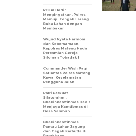
POLRI Hadir
Mengingatkan, Polres
Mamuju Tengah Larang
Buka Lahan dengan
Membakar
Wujud Nyata Harmoni
dan Kebersamaan,
Kapolres Mateng Hadiri
Peresmian Gereja
Siloman Tobadak l
Commander Wish Pagi
Satlantas Polres Mateng
Kawal Keselamatan
Pengguna Jalan
Polri Perkuat
Silaturahmi,
Bhabinkamtibmas Hadir
Menjaga Kamtibmas di
Desa Salubiro
Bhabinkamtibmas
Pantau Lahan Jagung
dan Cegah Karhutla di
Barakkang