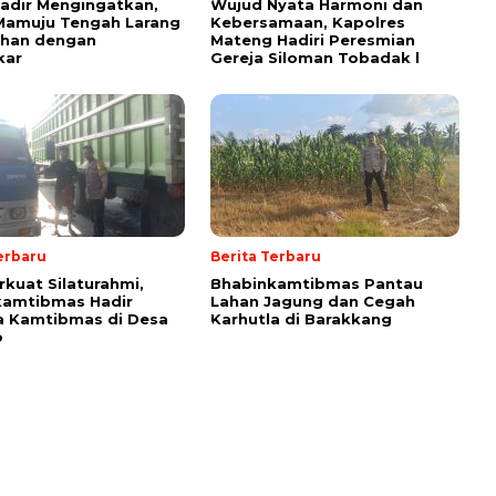
adir Mengingatkan,
Wujud Nyata Harmoni dan
Mamuju Tengah Larang
Kebersamaan, Kapolres
ahan dengan
Mateng Hadiri Peresmian
kar
Gereja Siloman Tobadak l
erbaru
Berita Terbaru
rkuat Silaturahmi,
Bhabinkamtibmas Pantau
kamtibmas Hadir
Lahan Jagung dan Cegah
a Kamtibmas di Desa
Karhutla di Barakkang
o