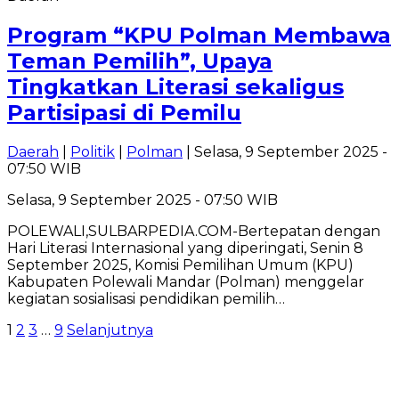
Program “KPU Polman Membawa
Teman Pemilih”, Upaya
Tingkatkan Literasi sekaligus
Partisipasi di Pemilu
Daerah
|
Politik
|
Polman
| Selasa, 9 September 2025 -
07:50 WIB
Selasa, 9 September 2025 - 07:50 WIB
POLEWALI,SULBARPEDIA.COM-Bertepatan dengan
Hari Literasi Internasional yang diperingati, Senin 8
September 2025, Komisi Pemilihan Umum (KPU)
Kabupaten Polewali Mandar (Polman) menggelar
kegiatan sosialisasi pendidikan pemilih…
Paginasi
1
2
3
…
9
Selanjutnya
pos