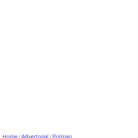
Home
Advertorial
Polman
/
/