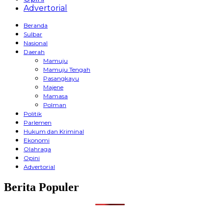
Advertorial
Beranda
Sulbar
Nasional
Daerah
Mamuju
Mamuju Tengah
Pasangkayu
Majene
Mamasa
Polman
Politik
Parlemen
Hukum dan Kriminal
Ekonomi
Olahraga
Opini
Advertorial
Berita Populer