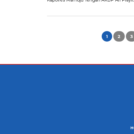
Kapolres Mamuju Tengah AKBP Ari Prayitno,
Paginasi
pos
1
2
3
H