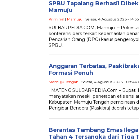
SPBU Tapalang Berhasil Dibe
Mamuju
Kriminal
|
Mamuju
| Selasa, 4 Agustus 2026 - 14:3
SULBARPEDIA.COM, Mamuju – Polresta
konferensi pers terkait keberhasilan pena
Pencarian Orang (DPO) kasus pengeroyoka
SPBU…
Anggaran Terbatas, Paskibra
Formasi Penuh
Mamuju Tengah
| Selasa, 4 Agustus 2026 - 08:46
MATENG,SULBARPEDIA.Com – Bupati Ma
menyatakan meski penerapan efisiensi a
Kabupaten Mamuju Tengah pembinaan da
Pengibar Bendera (Paskibra) daerah teta
Berantas Tambang Emas Ilegal
Tahan 4 Tersangka dari Tiga 