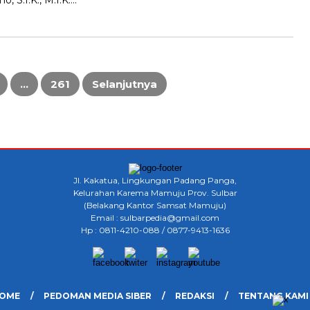
 S.I.K., M.I.K….
…
261
Selanjutnya
Jl. Kakatua, Lingkungan Padang Panga,
Kelurahan Karema Mamuju Prov. Sulbar
(Belakang Kantor Samsat Mamuju)
Email : sulbarpedia@gmail.com
Hp : 0811-4210-088 / 0877-9413-1636
OME
PEDOMAN MEDIA SIBER
REDAKSI
TENTANG KAMI