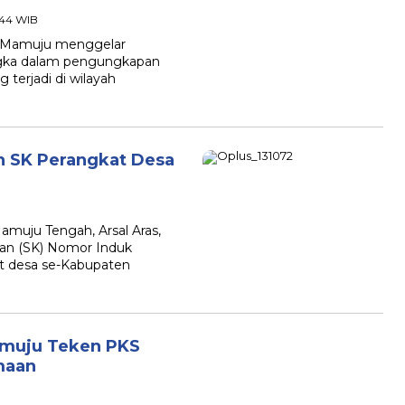
9:44 WIB
 Mamuju menggelar
angka dalam pengungkapan
 terjadi di wilayah
n SK Perangkat Desa
uju Tengah, Arsal Aras,
san (SK) Nomor Induk
t desa se-Kabupaten
muju Teken PKS
maan