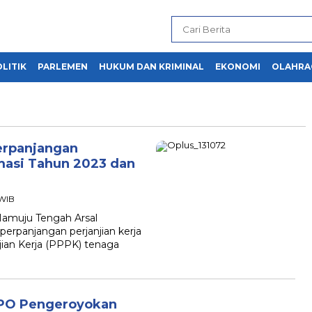
LITIK
PARLEMEN
HUKUM DAN KRIMINAL
EKONOMI
OLAHRA
erpanjangan
rmasi Tahun 2023 dan
 WIB
muju Tengah Arsal
erpanjangan perjanjian kerja
ian Kerja (PPPK) tenaga
DPO Pengeroyokan