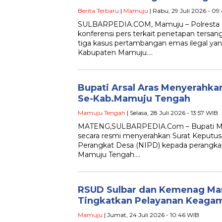
Berita Terbaru
|
Mamuju
| Rabu, 29 Juli 2026 - 0
SULBARPEDIA.COM, Mamuju – Polresta
konferensi pers terkait penetapan ters
tiga kasus pertambangan emas ilegal yang
Kabupaten Mamuju….
Bupati Arsal Aras Menyerahka
Se-Kab.Mamuju Tengah
Mamuju Tengah
| Selasa, 28 Juli 2026 - 13:57 WIB
MATENG,SULBARPEDIA.Com – Bupati Mam
secara resmi menyerahkan Surat Keputu
Perangkat Desa (NIPD) kepada perangka
Mamuju Tengah….
RSUD Sulbar dan Kemenag Ma
Tingkatkan Pelayanan Keaga
Mamuju
| Jumat, 24 Juli 2026 - 10:46 WIB