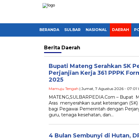
BERANDA
SULBAR
NASIONAL
DAERAH
PO
Berita
Daerah
Bupati Mateng Serahkan SK P
Perjanjian Kerja 361 PPPK Fo
2025
Mamuju Tengah
| Jumat, 7 Agustus 2026 - 07:01
MATENG,SULBARPEDIA.Com – Bupat Ma
Aras menyerahkan surat keterangan (SK) p
bagi Pegawai Pemerintah dengan Perjanj
guru, tenaga kesehatan, dan…
4 Bulan Sembunyi di Hutan, 