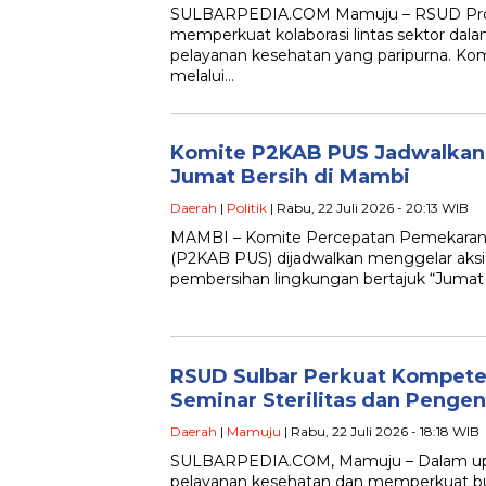
SULBARPEDIA.COM Mamuju – RSUD Provin
memperkuat kolaborasi lintas sektor da
pelayanan kesehatan yang paripurna. Ko
melalui…
Komite P2KAB PUS Jadwalkan
Jumat Bersih di Mambi
Daerah
|
Politik
| Rabu, 22 Juli 2026 - 20:13 WIB
MAMBI – Komite Percepatan Pemekaran 
(P2KAB PUS) dijadwalkan menggelar aks
pembersihan lingkungan bertajuk “Jumat 
RSUD Sulbar Perkuat Kompete
Seminar Sterilitas dan Pengen
Daerah
|
Mamuju
| Rabu, 22 Juli 2026 - 18:18 WIB
SULBARPEDIA.COM, Mamuju – Dalam up
pelayanan kesehatan dan memperkuat bu