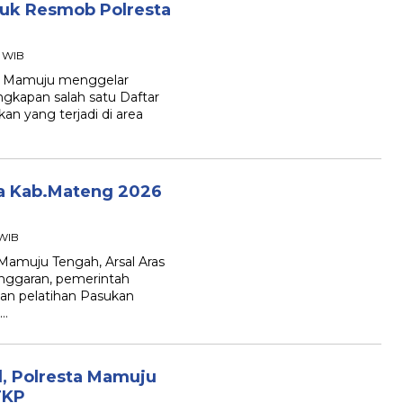
kuk Resmob Polresta
5 WIB
 Mamuju menggelar
ngkapan salah satu Daftar
n yang terjadi di area
ka Kab.Mateng 2026
 WIB
muju Tengah, Arsal Aras
nggaran, pemerintah
n pelatihan Pasukan
p…
, Polresta Mamuju
TKP