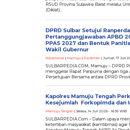
RSUD Provinsi Sulawesi Barat melalui Uni
(Diklat)…
DPRD Sulbar Setujui Ranperda
Pertanggungjawaban APBD 20
PPAS 2027 dan Bentuk Panitia
Wakil Gubernur
Advertorial
|
Mamuju
|
Parlemen
| Jumat, 17 Juli 
SULBARPEDIA.COM, Mamuju – DPRD Prov
menggelar Rapat Paripurna dengan tiga a
Persetujuan Bersama antara DPRD Provin
Kapolres Mamuju Tengah Perk
Kesejumlah Forkopimda dan In
Mamuju Tengah
| Selasa, 14 Juli 2026 - 16:59 WIB
SULBARPEDIA.Com – Dalam upaya menja
ketertiban masyarakat (kamtibmas) agar 