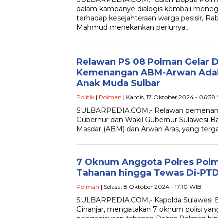
dalam kampanye dialogis kembali mene
terhadap kesejahteraan warga pesisir, Ra
Mahmud menekankan perlunya…
Relawan PS 08 Polman Gelar De
Kemenangan ABM-Arwan Ada
Anak Muda Sulbar
Politik
|
Polman
| Kamis, 17 Oktober 2024 - 06:38
SULBARPEDIA.COM,- Relawan pemenang
Gubernur dan Wakil Gubernur Sulawesi Bar
Masdar (ABM) dan Arwan Aras, yang ter
7 Oknum Anggota Polres Polm
Tahanan hingga Tewas Di-PT
Polman
| Selasa, 8 Oktober 2024 - 17:10 WIB
SULBARPEDIA.COM,- Kapolda Sulawesi Bar
Ginanjar, mengatakan 7 oknum polisi yang