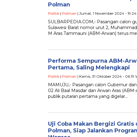
Polman
Politik
|
Polman
| Jumat, 1 November 2024 - 19:2
SULBARPEDIA.COM,- Pasangan calon gub
Sulawesi Barat nomor urut 2, Muhammad 
M Aras Tammauni (ABM-Arwan) terus men
Performa Sempurna ABM-Arwa
Pertama, Saling Melengkapi
Politik
|
Polman
| Kamis, 31 Oktober 2024 - 06:19
MAMUJU,- Pasangan calon Gubernur dan 
02 Ali Baal Masdar dan Arwan Aras (ABM
publik putaran pertama yang digelar…
Uji Coba Makan Bergizi Gratis
Polman, Siap Jalankan Progra