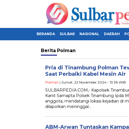
BERANDA
SULBAR
NASIONAL
DAERAH
PO
Berita
Polman
Pria di Tinambung Polman Tew
Saat Perbaiki Kabel Mesin Air
Polman
| Jumat, 22 November 2024 - 13:36 WIB
SULBARPEDIA.COM,- Kapolsek Tinambung
Kanit Samapta Polsek Tinambung Ipda
anggota, mendatangi lokasi kejadian di 
dilaporkan meninggal…
ABM-Arwan Tuntaskan Kampany