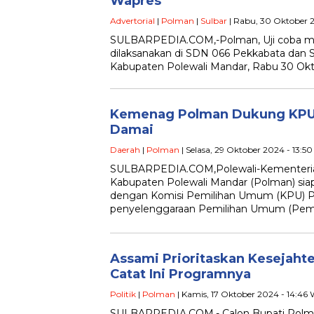
Wapres
Advertorial
|
Polman
|
Sulbar
| Rabu, 30 Oktober 
SULBARPEDIA.COM,-Polman, Uji coba mak
dilaksanakan di SDN 066 Pekkabata dan
Kabupaten Polewali Mandar, Rabu 30 Okt
Kemenag Polman Dukung KPU
Damai
Daerah
|
Polman
| Selasa, 29 Oktober 2024 - 13:5
SULBARPEDIA.COM,Polewali-Kementeri
Kabupaten Polewali Mandar (Polman) sia
dengan Komisi Pemilihan Umum (KPU) 
penyelenggaraan Pemilihan Umum (Pemi
Assami Prioritaskan Kesejahte
Catat Ini Programnya
Politik
|
Polman
| Kamis, 17 Oktober 2024 - 14:46
SULBARPEDIA.COM,- Calon Bupati Polm