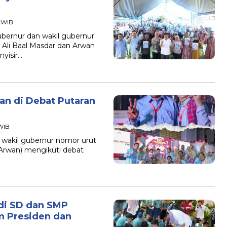
4 WIB
ernur dan wakil gubernur
Ali Baal Masdar dan Arwan
yisir…
n di Debat Putaran
 WIB
wakil gubernur nomor urut
-Arwan) mengikuti debat
 di SD dan SMP
m Presiden dan