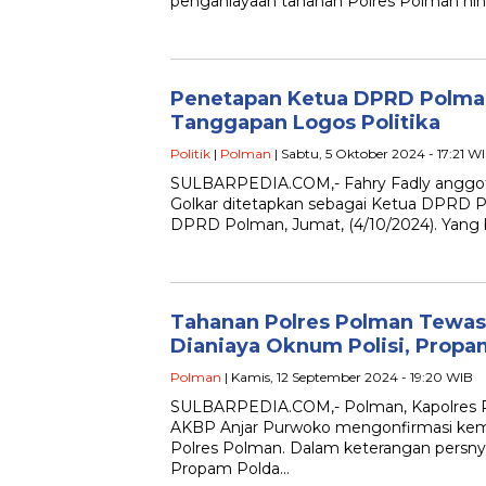
penganiayaan tahanan Polres Polman hing
Penetapan Ketua DPRD Polman 
Tanggapan Logos Politika
Politik
|
Polman
| Sabtu, 5 Oktober 2024 - 17:21 W
SULBARPEDIA.COM,- Fahry Fadly anggot
Golkar ditetapkan sebagai Ketua DPRD P
DPRD Polman, Jumat, (4/10/2024). Yang 
Tahanan Polres Polman Tewas
Dianiaya Oknum Polisi, Propa
Polman
| Kamis, 12 September 2024 - 19:20 WIB
SULBARPEDIA.COM,- Polman, Kapolres P
AKBP Anjar Purwoko mengonfirmasi kema
Polres Polman. Dalam keterangan persn
Propam Polda…