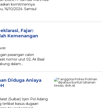
gaskan komitmennya
bu, 16/10/2024. Samsul
klarasi, Fajar:
lah Kemenangan
 WIB
an pasangan calon
at nomor urut 02, Ali Baal
gabung dalam…
an Diduga Aniaya
DH
at (Sulbar) Irjen Pol Adang
 terlibat kasus dugaan