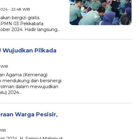
2024 - 22:48 WIB
an bergizi gratis
 SPMN 03 Pekkabata
ober 2024. Hadir langsung…
 Wujudkan Pilkada
0 WIB
an Agama (Kemenag)
p mendukung dan bersinergi
Polman dalam mewujudkan
lu) 2024…
raan Warga Pesisir,
 WIB
an 2024, H. Samsul Mahmud