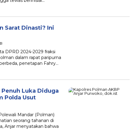
ga tewas berinisial…
Sarat Dinasti? Ini
IB
a DPRD 2024-2029 fraksi
olman dalam rapat paripurna
berbeda, penetapan Fahry…
 Penuh Luka Diduga
m Polda Usut
olewali Mandar (Polman)
tian seorang tahanan di
ya, Anjar menyatakan bahwa