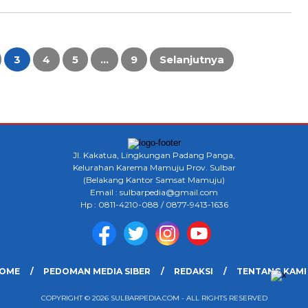
3
4
5
…
9
Selanjutnya
Jl. Kakatua, Lingkungan Padang Panga,
Kelurahan Karema Mamuju Prov. Sulbar
(Belakang Kantor Samsat Mamuju)
Email : sulbarpedia@gmail.com
Hp : 0811-4210-088 / 0877-9413-1636
OME
PEDOMAN MEDIA SIBER
REDAKSI
TENTANG KAMI
COPYRIGHT © 2026 SULBARPEDIA.COM - ALL RIGHTS RESERVED