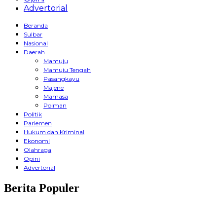
Advertorial
Beranda
Sulbar
Nasional
Daerah
Mamuju
Mamuju Tengah
Pasangkayu
Majene
Mamasa
Polman
Politik
Parlemen
Hukum dan Kriminal
Ekonomi
Olahraga
Opini
Advertorial
Berita Populer