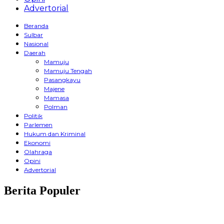
Advertorial
Beranda
Sulbar
Nasional
Daerah
Mamuju
Mamuju Tengah
Pasangkayu
Majene
Mamasa
Polman
Politik
Parlemen
Hukum dan Kriminal
Ekonomi
Olahraga
Opini
Advertorial
Berita Populer