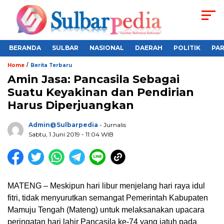
BERANDA
SULBAR
NASIONAL
DAERAH
POLITIK
PA
/
Home
Berita Terbaru
Amin Jasa: Pancasila Sebagai
Suatu Keyakinan dan Pendirian
Harus Diperjuangkan
Admin@sulbarpedia
- Jurnalis
Sabtu, 1 Juni 2019 - 11:04 WIB
MATENG – Meskipun hari libur menjelang hari raya idul
fitri, tidak menyurutkan semangat Pemerintah Kabupaten
Mamuju Tengah (Mateng) untuk melaksanakan upacara
peringatan hari lahir Pancasila ke-74 yang jatuh pada