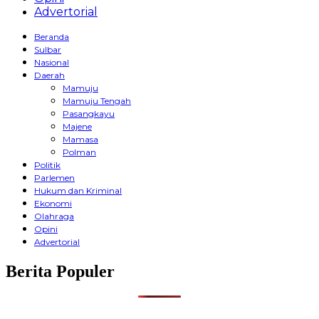
Advertorial
Beranda
Sulbar
Nasional
Daerah
Mamuju
Mamuju Tengah
Pasangkayu
Majene
Mamasa
Polman
Politik
Parlemen
Hukum dan Kriminal
Ekonomi
Olahraga
Opini
Advertorial
Berita Populer