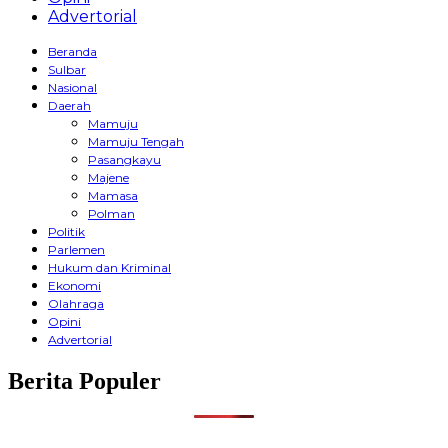
Advertorial
Beranda
Sulbar
Nasional
Daerah
Mamuju
Mamuju Tengah
Pasangkayu
Majene
Mamasa
Polman
Politik
Parlemen
Hukum dan Kriminal
Ekonomi
Olahraga
Opini
Advertorial
Berita Populer