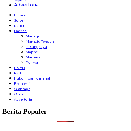
Advertorial
Beranda
Sulbar
Nasional
Daerah
Mamuju
Mamuju Tengah
Pasangkayu
Majene
Mamasa
Polman
Politik
Parlemen
Hukum dan Kriminal
Ekonomi
Olahraga
Opini
Advertorial
Berita Populer