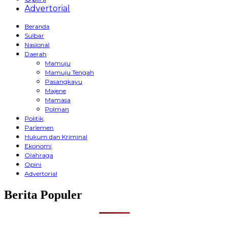
Advertorial
Beranda
Sulbar
Nasional
Daerah
Mamuju
Mamuju Tengah
Pasangkayu
Majene
Mamasa
Polman
Politik
Parlemen
Hukum dan Kriminal
Ekonomi
Olahraga
Opini
Advertorial
Berita Populer