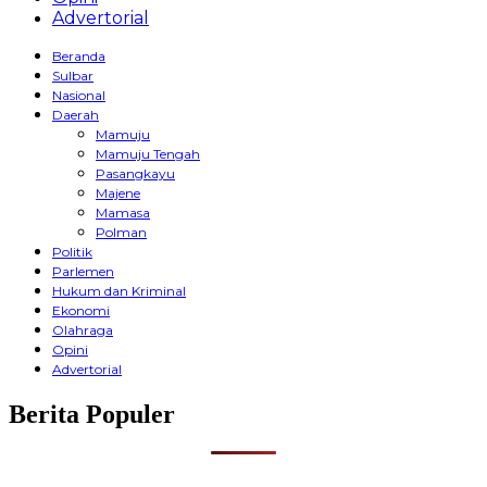
Advertorial
Beranda
Sulbar
Nasional
Daerah
Mamuju
Mamuju Tengah
Pasangkayu
Majene
Mamasa
Polman
Politik
Parlemen
Hukum dan Kriminal
Ekonomi
Olahraga
Opini
Advertorial
Berita Populer