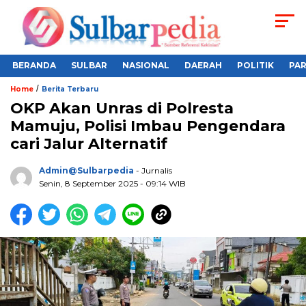
BERANDA
SULBAR
NASIONAL
DAERAH
POLITIK
PA
/
Home
Berita Terbaru
OKP Akan Unras di Polresta
Mamuju, Polisi Imbau Pengendara
cari Jalur Alternatif
Admin@sulbarpedia
- Jurnalis
Senin, 8 September 2025 - 09:14 WIB