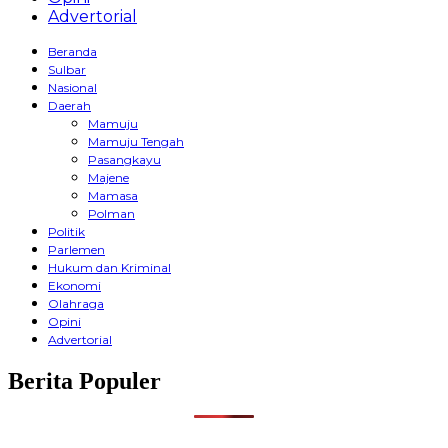
Advertorial
Beranda
Sulbar
Nasional
Daerah
Mamuju
Mamuju Tengah
Pasangkayu
Majene
Mamasa
Polman
Politik
Parlemen
Hukum dan Kriminal
Ekonomi
Olahraga
Opini
Advertorial
Berita Populer