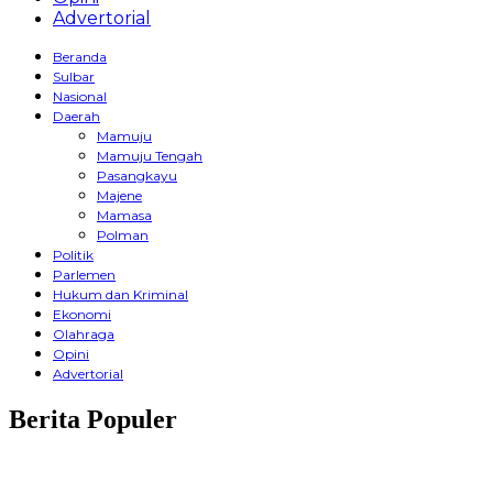
Advertorial
Beranda
Sulbar
Nasional
Daerah
Mamuju
Mamuju Tengah
Pasangkayu
Majene
Mamasa
Polman
Politik
Parlemen
Hukum dan Kriminal
Ekonomi
Olahraga
Opini
Advertorial
Berita Populer