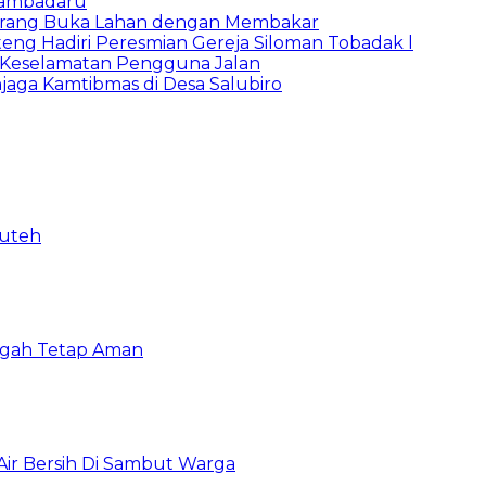
Bambadaru
Larang Buka Lahan dengan Membakar
ng Hadiri Peresmian Gereja Siloman Tobadak l
 Keselamatan Pengguna Jalan
jaga Kamtibmas di Desa Salubiro
puteh
ngah Tetap Aman
 Air Bersih Di Sambut Warga