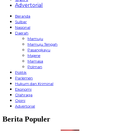
Advertorial
Beranda
Sulbar
Nasional
Daerah
Mamuju
Mamuju Tengah
Pasangkayu
Majene
Mamasa
Polman
Politik
Parlemen
Hukum dan Kriminal
Ekonomi
Olahraga
Opini
Advertorial
Berita Populer