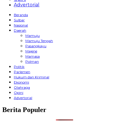
Advertorial
Beranda
Sulbar
Nasional
Daerah
Mamuju
Mamuju Tengah
Pasangkayu
Majene
Mamasa
Polman
Politik
Parlemen
Hukum dan Kriminal
Ekonomi
Olahraga
Opini
Advertorial
Berita Populer