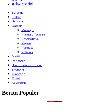
Advertorial
Beranda
Sulbar
Nasional
Daerah
Mamuju
Mamuju Tengah
Pasangkayu
Majene
Mamasa
Polman
Politik
Parlemen
Hukum dan Kriminal
Ekonomi
Olahraga
Opini
Advertorial
Berita Populer