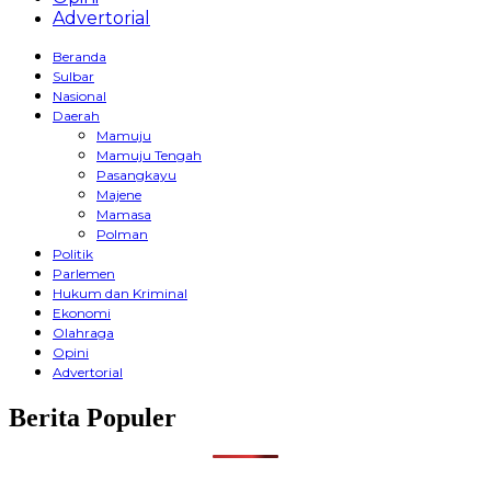
Advertorial
Beranda
Sulbar
Nasional
Daerah
Mamuju
Mamuju Tengah
Pasangkayu
Majene
Mamasa
Polman
Politik
Parlemen
Hukum dan Kriminal
Ekonomi
Olahraga
Opini
Advertorial
Berita Populer