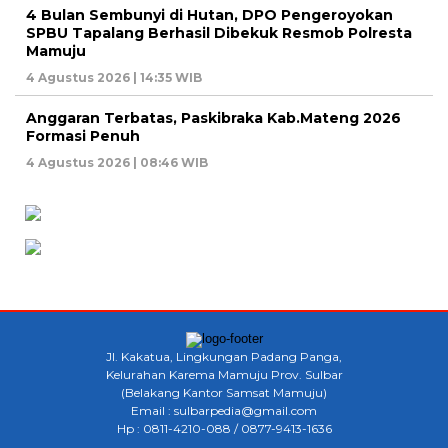
4 Bulan Sembunyi di Hutan, DPO Pengeroyokan
SPBU Tapalang Berhasil Dibekuk Resmob Polresta
Mamuju
4 Agustus 2026 | 14:35 WIB
Anggaran Terbatas, Paskibraka Kab.Mateng 2026
Formasi Penuh
4 Agustus 2026 | 08:46 WIB
Jl. Kakatua, Lingkungan Padang Panga,
Kelurahan Karema Mamuju Prov. Sulbar
(Belakang Kantor Samsat Mamuju)
Email : sulbarpedia@gmail.com
Hp : 0811-4210-088 / 0877-9413-1636