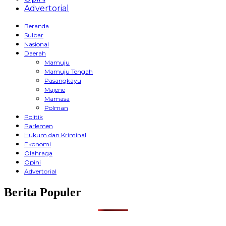
Advertorial
Beranda
Sulbar
Nasional
Daerah
Mamuju
Mamuju Tengah
Pasangkayu
Majene
Mamasa
Polman
Politik
Parlemen
Hukum dan Kriminal
Ekonomi
Olahraga
Opini
Advertorial
Berita Populer