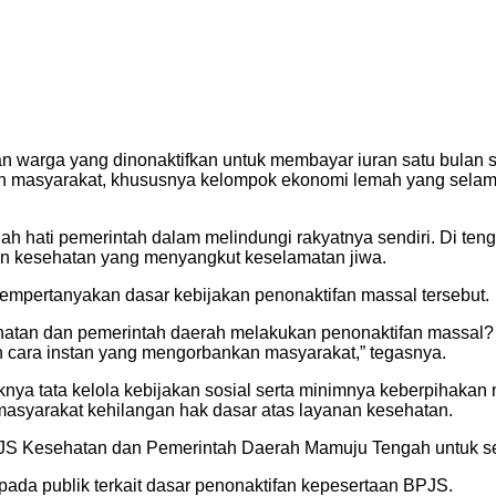
 warga yang dinonaktifkan untuk membayar iuran satu bulan s
kan masyarakat, khususnya kelompok ekonomi lemah yang sela
hati pemerintah dalam melindungi rakyatnya sendiri. Di tengah 
an kesehatan yang menyangkut keselamatan jiwa.
pertanyakan dasar kebijakan penonaktifan massal tersebut.
atan dan pemerintah daerah melakukan penonaktifan massal? J
 cara instan yang mengorbankan masyarakat,” tegasnya.
ya tata kelola kebijakan sosial serta minimnya keberpihakan 
 masyarakat kehilangan hak dasar atas layanan kesehatan.
JS Kesehatan dan Pemerintah Daerah Mamuju Tengah untuk s
ada publik terkait dasar penonaktifan kepesertaan BPJS.