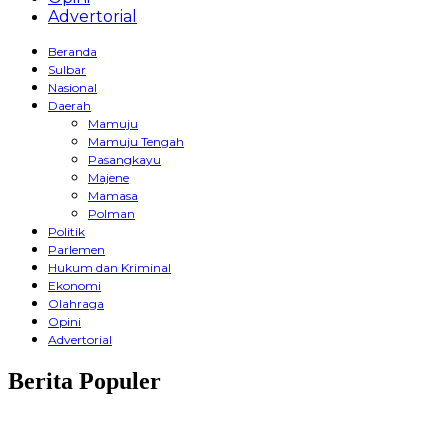
Advertorial
Beranda
Sulbar
Nasional
Daerah
Mamuju
Mamuju Tengah
Pasangkayu
Majene
Mamasa
Polman
Politik
Parlemen
Hukum dan Kriminal
Ekonomi
Olahraga
Opini
Advertorial
Berita Populer