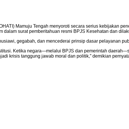
HATI) Mamuju Tengah menyoroti secara serius kebijakan peno
um dalam surat pemberitahuan resmi BPJS Kesehatan dan dilak
nusiawi, gegabah, dan mencederai prinsip dasar pelayanan pub
stitusi. Ketika negara—melalui BPJS dan pemerintah daerah—s
menjadi krisis tanggung jawab moral dan politik,” demikian pern