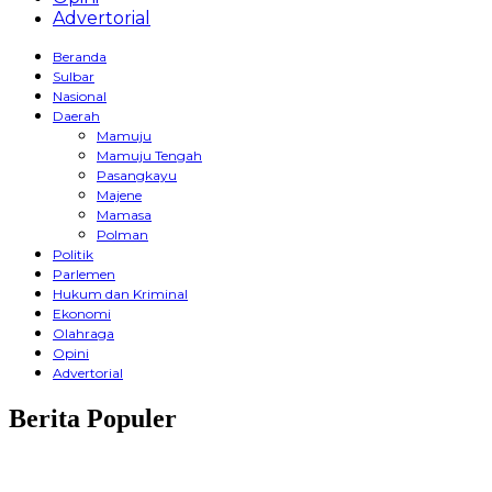
Advertorial
Beranda
Sulbar
Nasional
Daerah
Mamuju
Mamuju Tengah
Pasangkayu
Majene
Mamasa
Polman
Politik
Parlemen
Hukum dan Kriminal
Ekonomi
Olahraga
Opini
Advertorial
Berita Populer