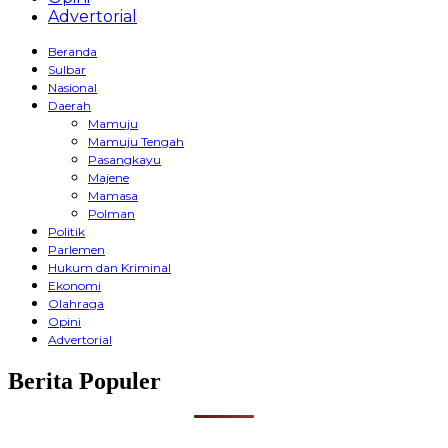
Advertorial
Beranda
Sulbar
Nasional
Daerah
Mamuju
Mamuju Tengah
Pasangkayu
Majene
Mamasa
Polman
Politik
Parlemen
Hukum dan Kriminal
Ekonomi
Olahraga
Opini
Advertorial
Berita Populer