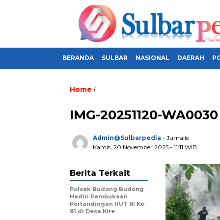
BERANDA
SULBAR
NASIONAL
DAERAH
PO
Home
/
IMG-20251120-WA0030
Admin@sulbarpedia
- Jurnalis
Kamis, 20 November 2025 - 11:11 WIB
Berita Terkait
Polsek Budong Budong
Hadiri Pembukaan
Pertandingan HUT RI Ke-
81 di Desa Kire