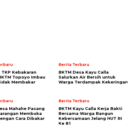
erbaru
Berita Terbaru
i TKP Kebakaran
BKTM Desa Kayu Calla
 BKTM Topoyo Imbau
Salurkan Air Bersih untuk
tidak Membakar
Warga Terdampak Kekeringan
erbaru
Berita Terbaru
esa Mahahe Pasang
BKTM Kayu Calla Kerja Bakti
 Larangan Membuka
Bersama Warga Bangun
engan Cara Dibakar
Kebersamaan Jelang HUT RI
Ke 81