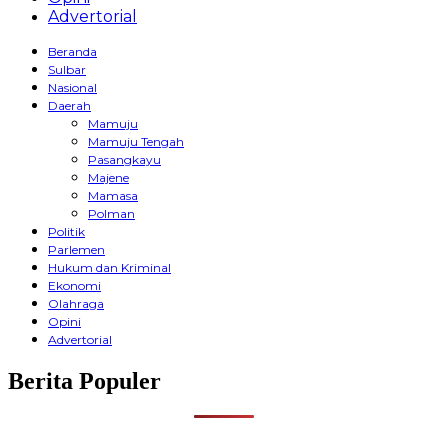
Advertorial
Beranda
Sulbar
Nasional
Daerah
Mamuju
Mamuju Tengah
Pasangkayu
Majene
Mamasa
Polman
Politik
Parlemen
Hukum dan Kriminal
Ekonomi
Olahraga
Opini
Advertorial
Berita Populer