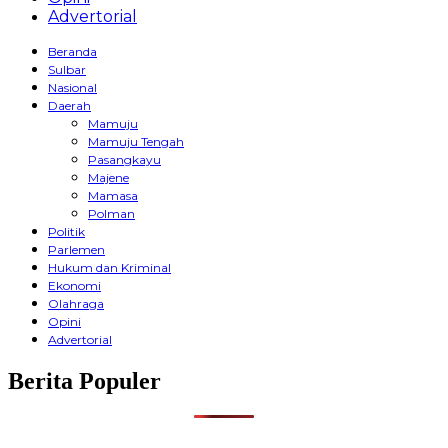
Advertorial
Beranda
Sulbar
Nasional
Daerah
Mamuju
Mamuju Tengah
Pasangkayu
Majene
Mamasa
Polman
Politik
Parlemen
Hukum dan Kriminal
Ekonomi
Olahraga
Opini
Advertorial
Berita Populer