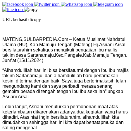
URL berhasil dicopy
MATENG,SULBARPEDIA.Com – Ketua Muslimat Nahdatul
Ulama (NU), Kab.Mamuju Tengah (Mateng) Hj.Asriani Arsal
bersilaturahim sekaligus mengikuti pengajian ibu majlis
taklim desa Sartanamaju,Kec.Pangale,Kab.Mamuju Tengah.
Jum’at (15/11/2024)
“Alhamdulillah hari ini bisa bersilaturmi dengan ibu ibu majlis
taklim Sartanamaju, dan alhamdulillah baru pertamakali
kesini diterima dengan baik. Saya juga berterimakasih telah
mengundang kami dan saya peribadi merasa senang
gembira berada di tengah tengah ibu ibu sekalian” ungkap
Asriani Arsal
Lebih lanjut, Asriani menuturkan permohonan maaf atas
keterlambatan dikarenakan adanya dua kegiatan yang harus
dihadiri. Atas niat ingin bersilaturahim, alhamdulillah kita
dimudahkan sehingga hari ini kita dapat bertatapmuka dan
saling mengenal.