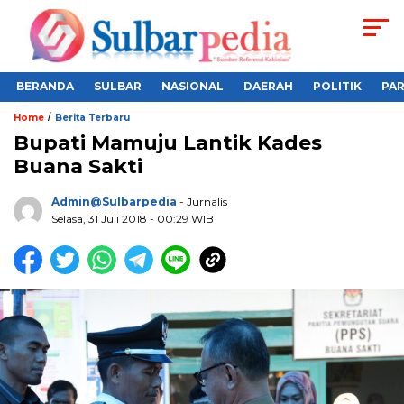
BERANDA
SULBAR
NASIONAL
DAERAH
POLITIK
PA
/
Home
Berita Terbaru
Bupati Mamuju Lantik Kades
Buana Sakti
Admin@sulbarpedia
- Jurnalis
Selasa, 31 Juli 2018 - 00:29 WIB