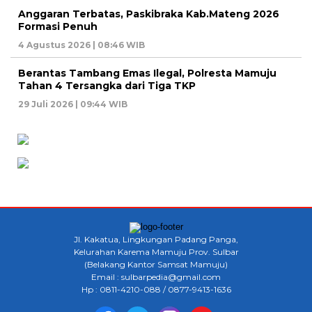
Anggaran Terbatas, Paskibraka Kab.Mateng 2026
Formasi Penuh
4 Agustus 2026 | 08:46 WIB
Berantas Tambang Emas Ilegal, Polresta Mamuju
Tahan 4 Tersangka dari Tiga TKP
29 Juli 2026 | 09:44 WIB
Jl. Kakatua, Lingkungan Padang Panga,
Kelurahan Karema Mamuju Prov. Sulbar
(Belakang Kantor Samsat Mamuju)
Email : sulbarpedia@gmail.com
Hp : 0811-4210-088 / 0877-9413-1636