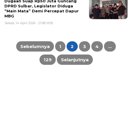
Dugaan Suap Rp50 Juta Guncang
DPRD Sulbar, Legislator Diduga
“Main Mata” Demi Percepat Dapur
MBG
Selasa, 14 April 2026 - 21:08 WIB
Paginasi
pos
Sebelumnya
1
2
3
4
…
129
Selanjutnya