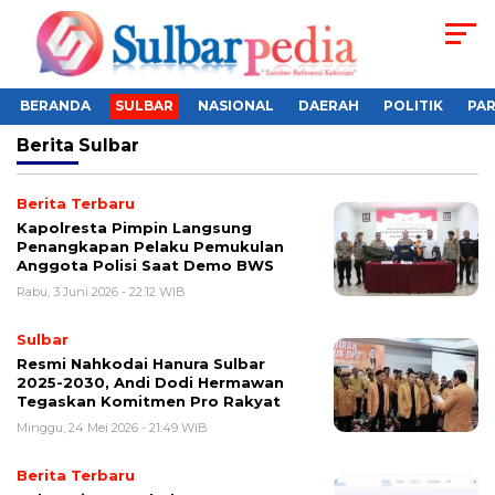
BERANDA
SULBAR
NASIONAL
DAERAH
POLITIK
PA
Berita
Sulbar
Berita Terbaru
Kapolresta Pimpin Langsung
Penangkapan Pelaku Pemukulan
Anggota Polisi Saat Demo BWS
Rabu, 3 Juni 2026 - 22:12 WIB
Sulbar
Resmi Nahkodai Hanura Sulbar
2025-2030, Andi Dodi Hermawan
Tegaskan Komitmen Pro Rakyat
Minggu, 24 Mei 2026 - 21:49 WIB
Berita Terbaru