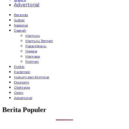
Advertorial
Beranda
Sulbar
Nasional
Daerah
Mamuju
Mamuju Tengah
Pasangkayu
Majene
Mamasa
Polman
Politik
Parlemen
Hukum dan Kriminal
Ekonomi
Olahraga
Opini
Advertorial
Berita Populer