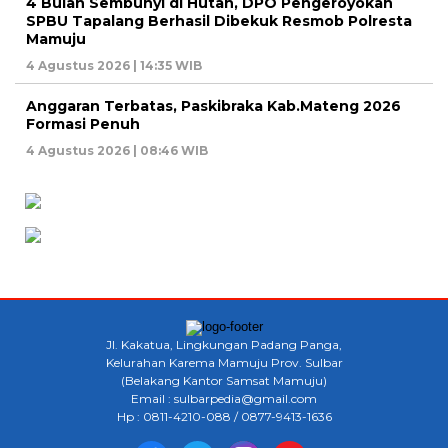
4 Bulan Sembunyi di Hutan, DPO Pengeroyokan
SPBU Tapalang Berhasil Dibekuk Resmob Polresta
Mamuju
4 Agustus 2026 | 14:35 WIB
Anggaran Terbatas, Paskibraka Kab.Mateng 2026
Formasi Penuh
4 Agustus 2026 | 08:46 WIB
Jl. Kakatua, Lingkungan Padang Panga,
Kelurahan Karema Mamuju Prov. Sulbar
(Belakang Kantor Samsat Mamuju)
Email : sulbarpedia@gmail.com
Hp : 0811-4210-088 / 0877-9413-1636