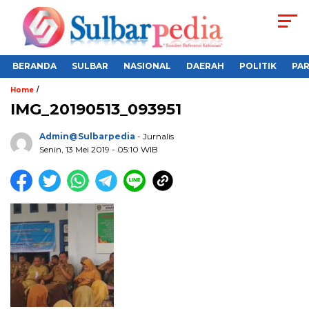
BERANDA
SULBAR
NASIONAL
DAERAH
POLITIK
PA
/
Home
IMG_20190513_093951
Admin@sulbarpedia
- Jurnalis
Senin, 13 Mei 2019 - 05:10 WIB