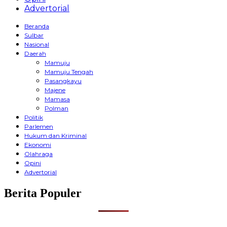
Advertorial
Beranda
Sulbar
Nasional
Daerah
Mamuju
Mamuju Tengah
Pasangkayu
Majene
Mamasa
Polman
Politik
Parlemen
Hukum dan Kriminal
Ekonomi
Olahraga
Opini
Advertorial
Berita Populer