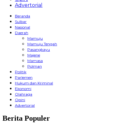
Advertorial
Beranda
Sulbar
Nasional
Daerah
Mamuju
Mamuju Tengah
Pasangkayu
Majene
Mamasa
Polman
Politik
Parlemen
Hukum dan Kriminal
Ekonomi
Olahraga
Opini
Advertorial
Berita Populer