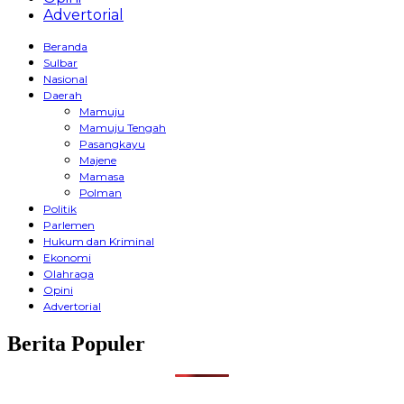
Advertorial
Beranda
Sulbar
Nasional
Daerah
Mamuju
Mamuju Tengah
Pasangkayu
Majene
Mamasa
Polman
Politik
Parlemen
Hukum dan Kriminal
Ekonomi
Olahraga
Opini
Advertorial
Berita Populer