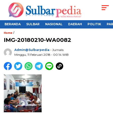
BERANDA
SULBAR
NASIONAL
DAERAH
POLITIK
PA
/
Home
IMG-20180210-WA0082
Admin@sulbarpedia
- Jurnalis
Minggu, 11 Februari 2018 - 00:14 WIB