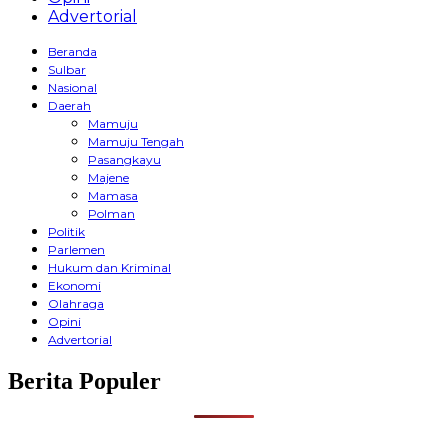
Advertorial
Beranda
Sulbar
Nasional
Daerah
Mamuju
Mamuju Tengah
Pasangkayu
Majene
Mamasa
Polman
Politik
Parlemen
Hukum dan Kriminal
Ekonomi
Olahraga
Opini
Advertorial
Berita Populer