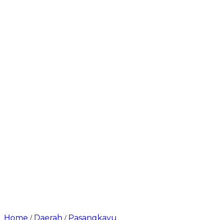
Home
Daerah
Pasangkayu
/
/