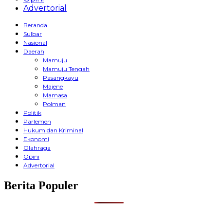
Advertorial
Beranda
Sulbar
Nasional
Daerah
Mamuju
Mamuju Tengah
Pasangkayu
Majene
Mamasa
Polman
Politik
Parlemen
Hukum dan Kriminal
Ekonomi
Olahraga
Opini
Advertorial
Berita Populer