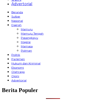
Advertorial
Beranda
Sulbar
Nasional
Daerah
Mamuju
Mamuju Tengah
Pasangkayu
Majene
Mamasa
Polman
Politik
Parlemen
Hukum dan Kriminal
Ekonomi
Olahraga
Opini
Advertorial
Berita Populer