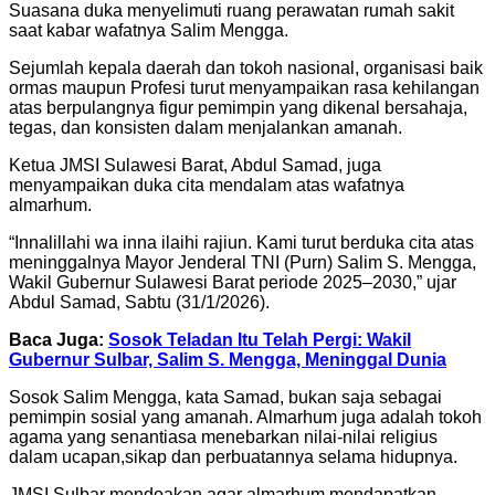
Suasana duka menyelimuti ruang perawatan rumah sakit
saat kabar wafatnya Salim Mengga.
Sejumlah kepala daerah dan tokoh nasional, organisasi baik
ormas maupun Profesi turut menyampaikan rasa kehilangan
atas berpulangnya figur pemimpin yang dikenal bersahaja,
tegas, dan konsisten dalam menjalankan amanah.
Ketua JMSI Sulawesi Barat, Abdul Samad, juga
menyampaikan duka cita mendalam atas wafatnya
almarhum.
“Innalillahi wa inna ilaihi rajiun. Kami turut berduka cita atas
meninggalnya Mayor Jenderal TNI (Purn) Salim S. Mengga,
Wakil Gubernur Sulawesi Barat periode 2025–2030,” ujar
Abdul Samad, Sabtu (31/1/2026).
Baca Juga:
Sosok Teladan Itu Telah Pergi: Wakil
Gubernur Sulbar, Salim S. Mengga, Meninggal Dunia
Sosok Salim Mengga, kata Samad, bukan saja sebagai
pemimpin sosial yang amanah. Almarhum juga adalah tokoh
agama yang senantiasa menebarkan nilai-nilai religius
dalam ucapan,sikap dan perbuatannya selama hidupnya.
JMSI Sulbar mendoakan agar almarhum mendapatkan