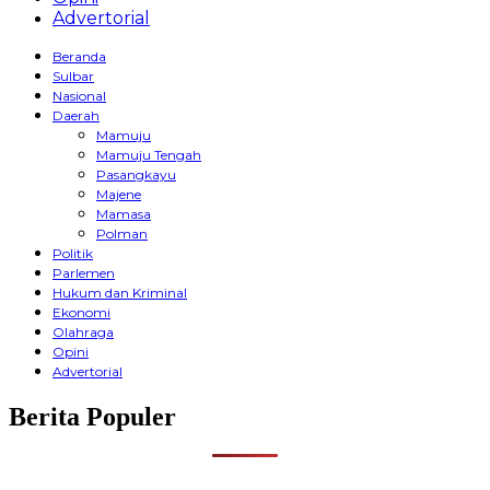
Advertorial
Beranda
Sulbar
Nasional
Daerah
Mamuju
Mamuju Tengah
Pasangkayu
Majene
Mamasa
Polman
Politik
Parlemen
Hukum dan Kriminal
Ekonomi
Olahraga
Opini
Advertorial
Berita Populer