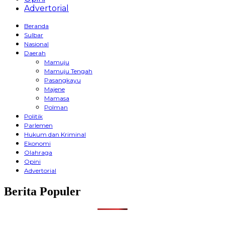
Advertorial
Beranda
Sulbar
Nasional
Daerah
Mamuju
Mamuju Tengah
Pasangkayu
Majene
Mamasa
Polman
Politik
Parlemen
Hukum dan Kriminal
Ekonomi
Olahraga
Opini
Advertorial
Berita Populer